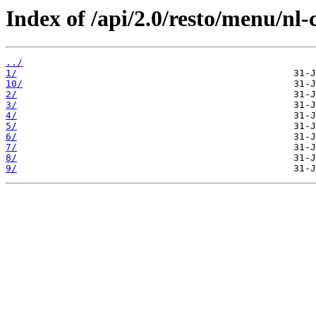
Index of /api/2.0/resto/menu/nl
../
1/
10/
2/
3/
4/
5/
6/
7/
8/
9/